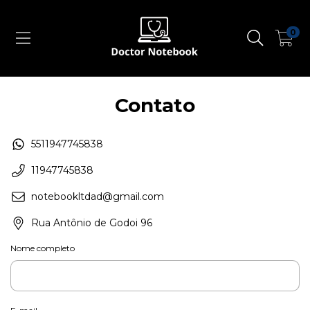
0
Contato
5511947745838
11947745838
notebookltdad@gmail.com
Rua Antônio de Godoi 96
Nome completo